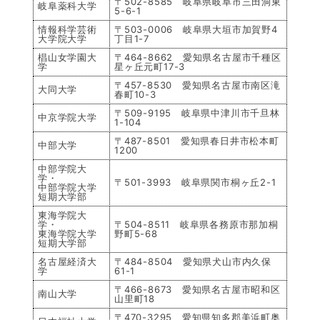
〒502-8585 岐阜県岐阜市三田洞東
岐阜薬科大学
5-6-1
情報科学芸術
〒503-0006 岐阜県大垣市加賀野4
大学院大学
丁目1-7
椙山女学園大
〒464-8662 愛知県名古屋市千種区
学
星ヶ丘元町17-3
〒457-8530 愛知県名古屋市南区滝
大同大学
春町10-3
〒509-9195 岐阜県中津川市千旦林
中京学院大学
1-104
〒487-8501 愛知県春日井市松本町
中部大学
1200
中部学院大
学・
〒501-3993 岐阜県関市桐ヶ丘2-1
中部学院大学
短期大学部
東海学院大
学・
〒504-8511 岐阜県各務原市那加桐
東海学院大学
野町5-68
短期大学部
名古屋経済大
〒484-8504 愛知県犬山市内久保
学
61-1
〒466-8673 愛知県名古屋市昭和区
南山大学
山里町18
〒470-3295 愛知県知多郡美浜町奥