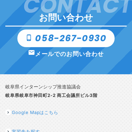
CONTACT
お問い合わせ
058-267-0930
phone_android
email
メールでのお問い合わせ
岐阜県インターンシップ推進協議会
岐阜県岐阜市神田町2-2 商工会議所ビル3階
Google Mapはこちら
実習先を探す