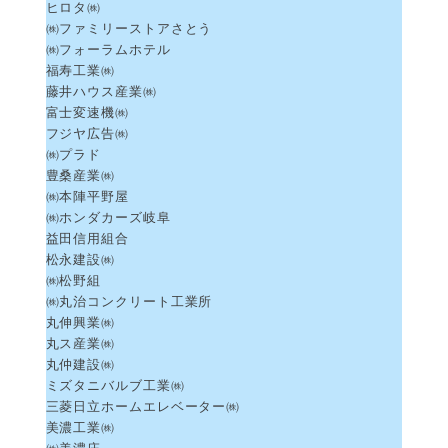
ヒロタ㈱
㈱ファミリーストアさとう
㈱フォーラムホテル
福寿工業㈱
藤井ハウス産業㈱
富士変速機㈱
フジヤ広告㈱
㈱プラド
豊桑産業㈱
㈱本陣平野屋
㈱ホンダカーズ岐阜
益田信用組合
松永建設㈱
㈱松野組
㈱丸治コンクリート工業所
丸伸興業㈱
丸ス産業㈱
丸仲建設㈱
ミズタニバルブ工業㈱
三菱日立ホームエレベーター㈱
美濃工業㈱