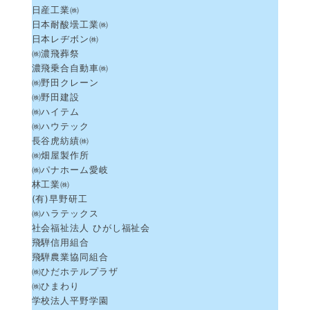
日産工業㈱
日本耐酸壜工業㈱
日本レヂボン㈱
㈱濃飛葬祭
濃飛乗合自動車㈱
㈱野田クレーン
㈱野田建設
㈱ハイテム
㈱ハウテック
長谷虎紡績㈱
㈱畑屋製作所
㈱パナホーム愛岐
林工業㈱
(有)早野研工
㈱ハラテックス
社会福祉法人 ひがし福祉会
飛騨信用組合
飛騨農業協同組合
㈱ひだホテルプラザ
㈱ひまわり
学校法人平野学園