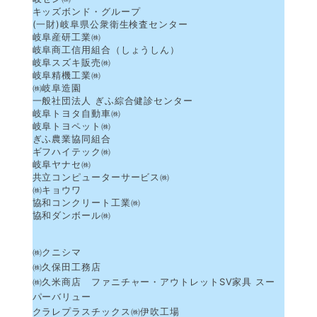
キッズボンド・グループ
(一財)岐阜県公衆衛生検査センター
岐阜産研工業㈱
岐阜商工信用組合（しょうしん）
岐阜スズキ販売㈱
岐阜精機工業㈱
㈱岐阜造園
一般社団法人 ぎふ綜合健診センター
岐阜トヨタ自動車㈱
岐阜トヨペット㈱
ぎふ農業協同組合
ギフハイテック㈱
岐阜ヤナセ㈱
共立コンピューターサービス㈱
㈱キョウワ
協和コンクリート工業㈱
協和ダンボール㈱
㈱クニシマ
㈱久保田工務店
㈱久米商店 ファニチャー・アウトレットSV家具 スー
パーバリュー
クラレプラスチックス㈱伊吹工場