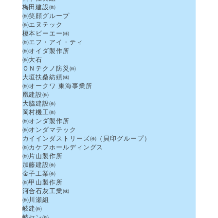
梅田建設㈱
㈱笑顔グループ
㈱エヌテック
榎本ビーエー㈱
㈱エフ・アイ・ティ
㈱オイダ製作所
㈱大石
ＯＮテクノ防災㈱
大垣扶桑紡績㈱
㈱オークワ 東海事業所
凰建設㈱
大脇建設㈱
岡村機工㈱
㈱オンダ製作所
㈱オンダマテック
カイインダストリーズ㈱（貝印グループ）
㈱カケフホールディングス
㈱片山製作所
加藤建設㈱
金子工業㈱
㈱甲山製作所
河合石灰工業㈱
㈱川瀬組
岐建㈱
岐セン㈱