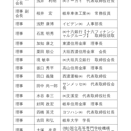
浅井 利明
㈱トーカイ 代表取締役社長
会長
理事 副
桜井 宏
岐阜車体工業㈱ 常務役員
会長
理事
浅野 康博
イビデン㈱ 人事部長
㈱十六銀行【十六フィナンシ
理事
石黒 明秀
ャルグループ】 取締役頭取
理事
加知 康之
東濃信用金庫 理事長
理事
栗田 順公
大垣西濃信用金庫 会長
理事
境 敏幸
㈱大垣共立銀行 取締役会長
理事
坂口 秀平
高山信用金庫 理事長
理事
田口 義隆
西濃運輸㈱ 代表取締役
サンメッセ㈱ 代表取締役会
理事
田中 尚一郎
長
理事
水谷 泰三
㈱文溪堂 代表取締役社長
理事
好岡 政宏
岐阜信用金庫 理事長
理事
四橋 英児
ヨツハシ㈱ 代表取締役社長
理事
吉田 和弘
岐阜大学 学長
(独)国立高等専門学校機構
理事
大塚 友彦