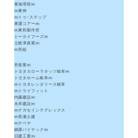
東海理研㈱
㈱東伸
㈱トゥ･ステップ
東濃コアー㈱
㈱東和製作所
トーカイフーズ㈱
土岐津産業㈱
㈱所組
所産業㈱
トヨタカローラネッツ岐阜㈱
トヨタホーム岐阜㈱
㈱トヨタレンタリース岐阜
㈱トライフィット
内藤建設㈱
永井建設㈱
㈱ナガセインテグレックス
㈱長瀬土建
㈱ナベヤ
鍋屋バイテック㈱
日建工業㈱