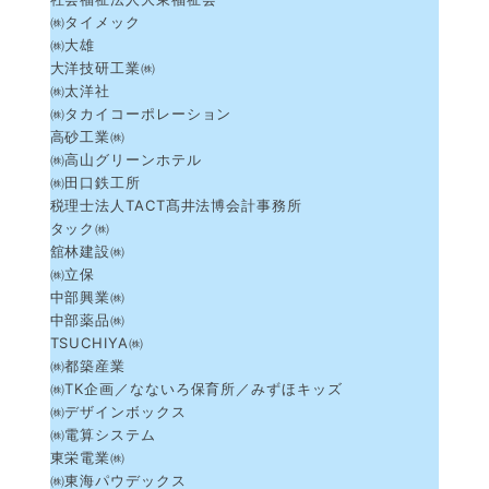
㈱タイメック
㈱大雄
大洋技研工業㈱
㈱太洋社
㈱タカイコーポレーション
高砂工業㈱
㈱高山グリーンホテル
㈱田口鉄工所
税理士法人TACT髙井法博会計事務所
タック㈱
舘林建設㈱
㈱立保
中部興業㈱
中部薬品㈱
TSUCHIYA㈱
㈱都築産業
㈱TK企画／なないろ保育所／みずほキッズ
㈱デザインボックス
㈱電算システム
東栄電業㈱
㈱東海パウデックス