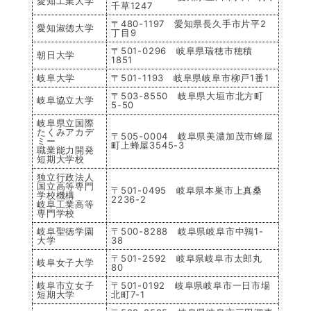
愛知工業大学
千草1247
〒480-1197 愛知県長久手市片平2
愛知淑徳大学
丁目9
〒501-0296 岐阜県瑞穂市穂積
朝日大学
1851
岐阜大学
〒501-1193 岐阜県岐阜市柳戸1番1
〒503-8550 岐阜県大垣市北方町
岐阜協立大学
5-50
岐阜県立国際
たくみアカデ
〒505-0004 岐阜県美濃加茂市蜂屋
ミー
町上蜂屋3545-3
職業能力開発
短期大学校
独立行政法人
国立高等専門
〒501-0495 岐阜県本巣市上真桑
学校機構
2236-2
岐阜工業高等
専門学校
岐阜聖徳学園
〒500-8288 岐阜県岐阜市中鶉1-
大学
38
〒501-2592 岐阜県岐阜市太郎丸
岐阜女子大学
80
岐阜市立女子
〒501-0192 岐阜県岐阜市一日市場
短期大学
北町7-1