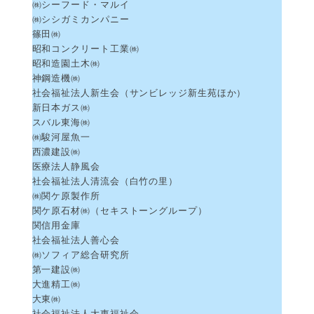
㈱シーフード・マルイ
㈱シシガミカンパニー
篠田㈱
昭和コンクリート工業㈱
昭和造園土木㈱
神鋼造機㈱
社会福祉法人新生会（サンビレッジ新生苑ほか）
新日本ガス㈱
スバル東海㈱
㈱駿河屋魚一
西濃建設㈱
医療法人静風会
社会福祉法人清流会（白竹の里）
㈱関ケ原製作所
関ケ原石材㈱（セキストーングループ）
関信用金庫
社会福祉法人善心会
㈱ソフィア総合研究所
第一建設㈱
大進精工㈱
大東㈱
社会福祉法人大東福祉会