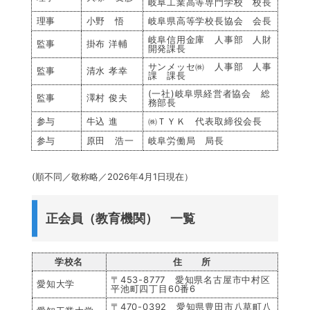
岐阜工業高等専門学校 校長
理事
小野 悟
岐阜県高等学校長協会 会長
岐阜信用金庫 人事部 人財
監事
掛布 洋輔
開発課長
サンメッセ㈱ 人事部 人事
監事
清水 孝幸
課 課長
(一社)岐阜県経営者協会 総
監事
澤村 俊夫
務部長
参与
牛込 進
㈱ＴＹＫ 代表取締役会長
参与
原田 浩一
岐阜労働局 局長
(順不同／敬称略／2026年4月1日現在）
正会員（教育機関） 一覧
学校名
住 所
〒453-8777 愛知県名古屋市中村区
愛知大学
平池町四丁目60番6
〒470-0392 愛知県豊田市八草町八