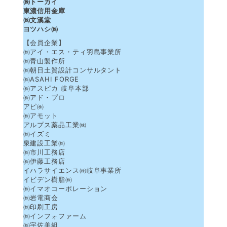
㈱トーカイ
東濃信用金庫
㈱文溪堂
ヨツハシ㈱
【会員企業】
㈱アイ・エス・ティ羽島事業所
㈱青山製作所
㈱朝日土質設計コンサルタント
㈱ASAHI FORGE
㈱アスピカ 岐阜本部
㈱アド・プロ
アピ㈱
㈱アモット
アルプス薬品工業㈱
㈱イズミ
泉建設工業㈱
㈱市川工務店
㈱伊藤工務店
イハラサイエンス㈱岐阜事業所
イビデン樹脂㈱
㈱イマオコーポレーション
㈱岩電商会
㈱印刷工房
㈱インフォファーム
㈱宇佐美組