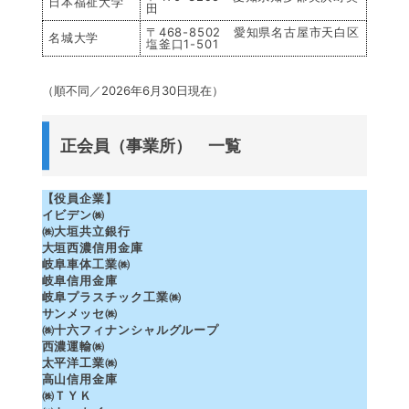
日本福祉大学
田
〒468-8502 愛知県名古屋市天白区
名城大学
塩釜口1-501
（順不同／2026年6月30日現在）
正会員（事業所） 一覧
【役員企業】
イビデン㈱
㈱大垣共立銀行
大垣西濃信用金庫
岐阜車体工業㈱
岐阜信用金庫
岐阜プラスチック工業㈱
サンメッセ㈱
㈱十六フィナンシャルグループ
西濃運輸㈱
太平洋工業㈱
高山信用金庫
㈱ＴＹＫ