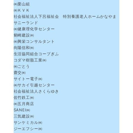
㈱栗山組
㈱ＫＶＫ
社会福祉法人下呂福祉会 特別養護老人ホームかなやま
サニーランド
㈱健康理化学センター
剱崎建設㈱
㈱興栄コンサルタント
向陽信和㈱
生活協同組合コープぎふ
コダマ樹脂工業㈱
㈱ごとう
齋交㈱
サイトー電子㈱
㈱サカイ引越センター
社会福祉法人さくらゆき
佐竹鉄工㈱
㈱五月商店
SANEI㈱
三気建設㈱
サンケミカル㈱
ジーエフシー㈱