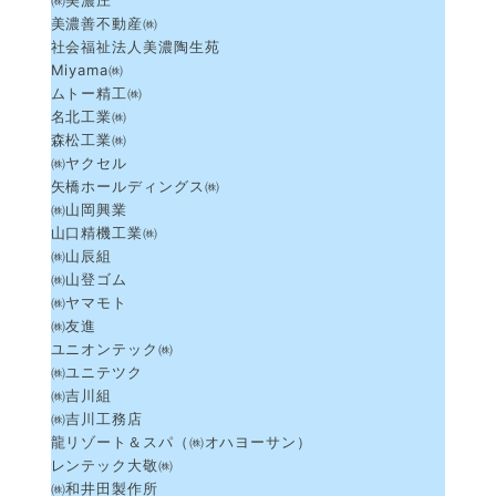
㈱美濃庄
美濃善不動産㈱
社会福祉法人美濃陶生苑
Miyama㈱
ムトー精工㈱
名北工業㈱
森松工業㈱
㈱ヤクセル
矢橋ホールディングス㈱
㈱山岡興業
山口精機工業㈱
㈱山辰組
㈱山登ゴム
㈱ヤマモト
㈱友進
ユニオンテック㈱
㈱ユニテツク
㈱吉川組
㈱吉川工務店
龍リゾート＆スパ（㈱オハヨーサン）
レンテック大敬㈱
㈱和井田製作所