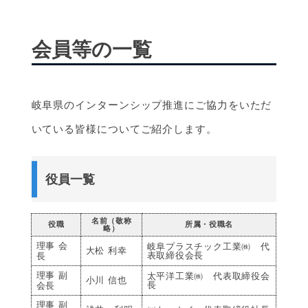
会員等の一覧
岐阜県のインターンシップ推進にご協力をいただ
いている皆様についてご紹介します。
役員一覧
名前（敬称
役職
所属・役職名
略）
理事 会
岐阜プラスチック工業㈱ 代
大松 利幸
表取締役会長
長
理事 副
太平洋工業㈱ 代表取締役会
小川 信也
長
会長
理事 副