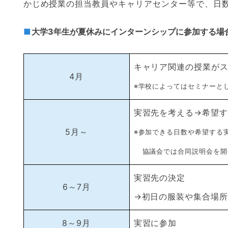
かじめ授業の担当教員やキャリアセンター等で、日
大学3年生が夏休みにインターンシップに参加する場
キャリア関連の授業が
4月
※学校によってはセミナーと
実習先を考える→希望
5月～
※参加できる日数や希望する
協議会では合同説明会を開
実習先の決定
6～7月
→初日の服装や集合場
8～9月
実習に参加